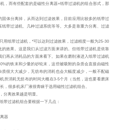
单机，而有些配套的是磁性分离器+纸带过滤机的组合形式，那
中的固体分离掉，从而达到过滤效果，目前应用比较多的纸带过
压纸带过滤机、几种过滤系统等等。大多是靠重力分离、过滤
用纸带过滤机，*可以达到过滤效果，过滤精度一般为25-30
化的效果。这是我们从过滤方面来讲的。但纸带过滤机是依靠
我们再从消耗品的方面来看下。如果在磨削液进入纸带过滤机
0%的铁末和少量的砂轮末，这些被吸附的杂质会直接由磁性
杂质很大大减少，无纺布的消耗也会大幅度减少，一般不配磁
机所消耗无纺布的时间大概在3-5个月（当然，这也要看磨床
长，很多机床厂液很青睐于选用磁性过滤机组合。
强，分离效果越是明显。
性纸带过滤机组合要根据一下几点：
离器