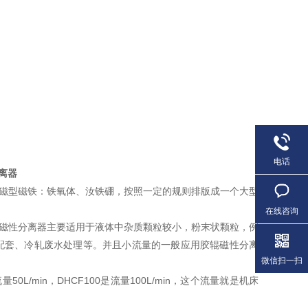
电话
分离器
永磁型磁铁：铁氧体、汝铁硼，按照一定的规则排版成一个大型
在线咨询
辊磁性分离器主要适用于液体中杂质颗粒较小，粉末状颗粒，例
配套、冷轧废水处理等。并且小流量的一般应用胶辊磁性分离
微信扫一扫
L/min，DHCF100是流量100L/min，这个流量就是机床