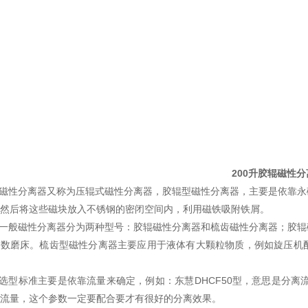
200升胶辊磁性
.磁性分离器又称为压辊式磁性分离器，胶辊型磁性分离器，主要是依靠
然后将这些磁块放入不锈钢的密闭空间内，利用磁铁吸附铁屑。
.一般磁性分离器分为两种型号：胶辊磁性分离器和梳齿磁性分离器；胶
多数磨床。梳齿型磁性分离器主要应用于液体有大颗粒物质，例如旋压机
.选型标准主要是依靠流量来确定，例如：东慧DHCF50型，意思是分离流量50
流量，这个参数一定要配合要才有很好的分离效果。