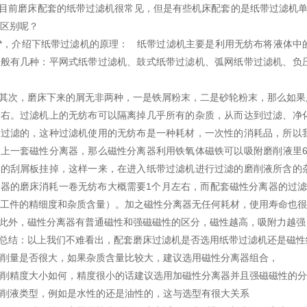
.目前磨床配套的纸带过滤机很常见，但是有些机床配套的是纸带过滤机
区别呢？
.*，介绍下纸带过滤机的原理： 纸带过滤机主要是利用无纺布将液体
一般有几种：平网式纸带过滤机、鼓式纸带过滤机、弧网纸带过滤机、负
.其次，磨床下来的屑无非两种，一是铁屑粉末，二是砂轮粉末，那么如果只
左右。过滤机上的无纺布可以隔离掉几乎所有的杂质，从而达到过滤、净
布过滤的，这种过滤机使用的无纺布是一种耗材，一次性的消耗品，所以
上一套磁性分离器，那么磁性分离器利用铁氧体磁铁可以吸附磨削液里6
器的刮屑板挂掉，这样一来，在进入纸带过滤机进行过滤的磨削液所含的
器的磨床消耗一卷无纺布大概需要1个月左右，而配套磁性分离器的过滤
工件的精细度和杂质含量）。加之磁性分离器无任何耗材，使用寿命也很
.此外，磁性分离器有普通磁性和强磁磁性的区分，磁性越高，吸附力越
.总结：以上我们不难看出，配套磨床过滤机是否选用纸带过滤机还是磁
削量是否很大，如果杂质含量比较大，建议选用磁性分离器组合，
削精度大小如何，精度很小的话建议选用加磁性分离器并且强磁磁性的分
削液类型，例如是水性的还是油性的，这与选型有很大关系