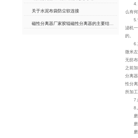
4
关于水泥布袋防尘软连接
么有何
5
磁性分离器厂家胶辊磁性分离器的主要结构特点
滤机
的。
6
微米
无纺
之前加
分离
性分离
所加工
7
8
磨
磨
磨