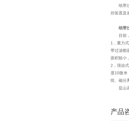
纸带
控装置及
纸带
目前
1，重力
带过滤都是
面积较小
2，强迫
度10微
统、磁分
盐山
产品