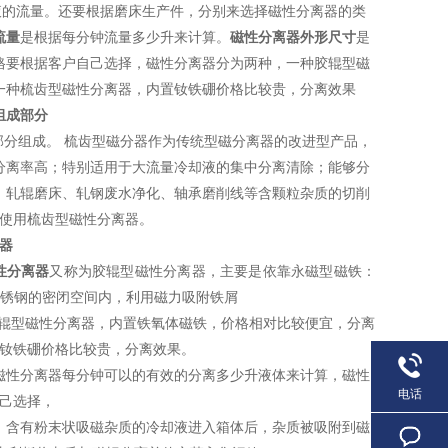
液的流量。还要根据磨床生产件，分别来选择磁性分离器的类
流量
是根据每分钟流量多少升来计算。
磁性分离器外形尺寸
是
格要根据客户自己选择，磁性分离器分为两种，一种胶辊型磁
一种梳齿型磁性分离器，内置钕铁硼价格比较贵，分离效果
组成部分
分组成。 梳齿型磁分器作为传统型磁分离器的改进型产品，
分离率高；特别适用于大流量冷却液的集中分离清除；能够分
、轧辊磨床、轧钢废水净化、轴承磨削线等含颗粒杂质的切削
使用梳齿型磁性分离器。
器
性分离器
又称为胶辊型磁性分离器，主要是依靠永磁型磁铁：
锈钢的密闭空间内，利用磁力吸附铁屑
胶辊型磁性分离器，内置铁氧体磁铁，价格相对比较便宜，分离
钕铁硼价格比较贵，分离效果。
磁性分离器每分钟可以的有效的分离多少升液体来计算，磁性
电话
己选择，
，含有粉末状吸磁杂质的冷却液进入箱体后，杂质被吸附到磁