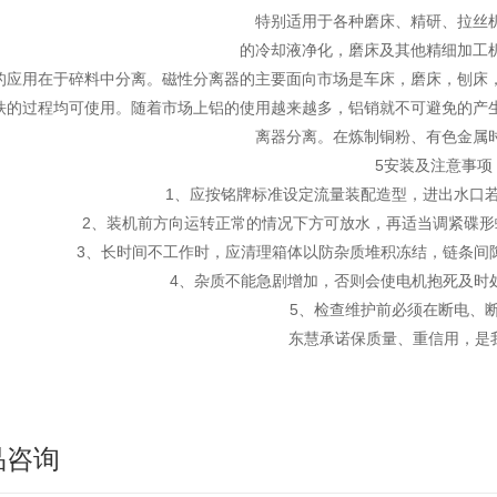
特别适用于各种磨床、精研、拉丝
的冷却液净化，磨床及其他精细加工
的应用在于碎料中分离。磁性分离器的主要面向市场是车床，磨床，刨床
铁的过程均可使用。随着市场上铝的使用越来越多，铝销就不可避免的产
离器分离。在炼制铜粉、有色金属
5安装及注意事项
1、应按铭牌标准设定流量装配造型，进出水口
2、装机前方向运转正常的情况下方可放水，再适当调紧碟形螺
3、长时间不工作时，应清理箱体以防杂质堆积冻结，链条间
4、杂质不能急剧增加，否则会使电机抱死及时
5、检查维护前必须在断电、
东慧承诺保质量、重信用，是
品咨询