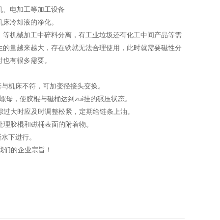
机、电加工等加工设备
机床冷却液的净化。
，等机械加工中碎料分离，有工业垃圾还有化工中间产品等需
生的量越来越大，存在铁就无法合理使用，此时就需要磁性分
时也有很多需要。
若与机床不符，可加变径接头变换。
母，使胶棍与磁桶达到zui挂的碾压状态。
隙过大时应及时调整松紧，定期给链条上油。
处理胶棍和磁桶表面的附着物。
断水下进行。
我们的企业宗旨！