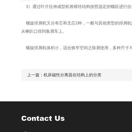
3）通过叶片拉伸成型机将模坯结构按照选定的螺距进行拉
螺旋排屑机又分有芯和无芯2种，一般与其他类型的排屑机
从喇叭口排到集屑车上。
螺旋排屑机体积小，适合狭窄空间之除屑使用，多种尺寸与
上一篇：
机床磁性分离器在结构上的分类
Contact Us