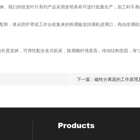
伸。我们的绞龙叶片系列产品采用发明具有可进行批量生产，加工时不易
配和，将从防护罩或工作台收集来的铁屑输送排屑机进屑口，再由排屑机
长度选择，可弹性配合各式机床，除屑螺杆强度高，传动结构坚固，有*
下一篇：
磁性分离器的工作原理
Products