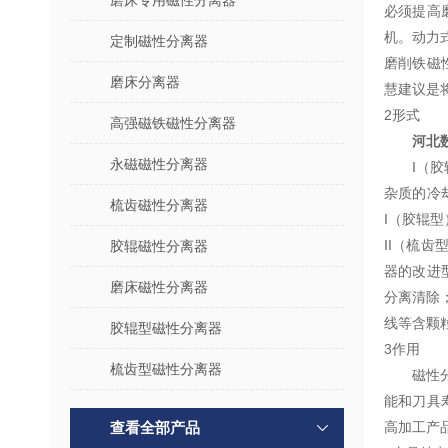
磨床专用磁性分离器
必须提高
机。动力
定制磁性分离器
磨削铁磁
磨床分离器
慧建议是
2形式
高强磁铁磁性分离器
河北
永磁磁性分离器
I（
杂质的冷
梳齿磁性分离器
I（胶辊
II（梳
胶辊磁性分离器
器的改进
磨床磁性分离器
分离清除
线等含颗
胶辊型磁性分离器
3作用
梳齿型磁性分离器
磁性
能和刀具
查看全部产品
高加工产