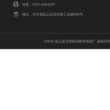
传真：0317-6363197
地址：河北省盐山县流洼寨工业园588号
©2026 盐山县东慧机床附件制造厂 版权