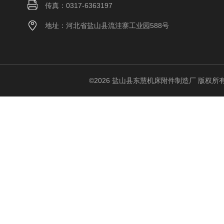
传真：0317-6363197
地址：河北省盐山县流洼寨工业园588号
©2026 盐山县东慧机床附件制造厂 版权