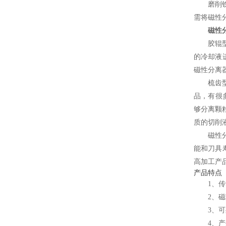
磨削
需将磁性
磁性
胶辊
的冷却液
磁性分离
梳齿
品，有很
够分离颗
质的切削
磁性
能和刀具
高加工产
产品特点
1、
2、
3、
4、