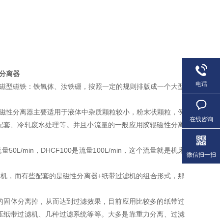
性分离器
电话
永磁型磁铁：铁氧体、汝铁硼，按照一定的规则排版成一个大型
辊磁性分离器主要适用于液体中杂质颗粒较小，粉末状颗粒，例
在线咨询
配套、冷轧废水处理等。并且小流量的一般应用胶辊磁性分离
L/min，DHCF100是流量100L/min，这个流量就是机床
微信扫一扫
单机，而有些配套的是磁性分离器+纸带过滤机的组合形式，那
中的固体分离掉，从而达到过滤效果，目前应用比较多的纸带过
压纸带过滤机、几种过滤系统等等。大多是靠重力分离、过滤