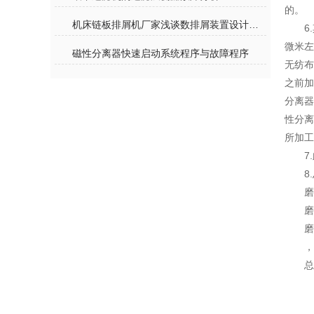
的。
机床链板排屑机厂家浅谈数排屑装置设计意义及发展趋势
6
微米
磁性分离器快速启动系统程序与故障程序
无纺
之前加
分离
性分离
所加工
7
8
磨
磨
磨
，
总