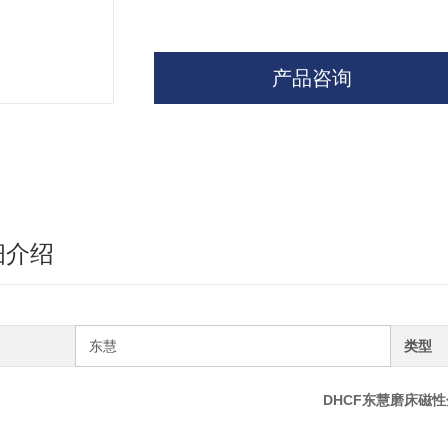
产品咨询
细介绍
东慧
类型
DHCF东慧磨床磁