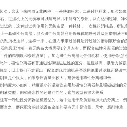
.其次，磨床下来的屑无非两种，一是铁屑粉末，二是砂轮粉末，那么如果只
左右。过滤机上的无纺布可以隔离掉几乎所有的杂质，从而达到过滤、净
布过滤的，这种过滤机使用的无纺布是一种耗材，一次性的消耗品，所以
上一套磁性分离器，那么磁性分离器利用铁氧体磁铁可以吸附磨削液里6
器的刮屑板挂掉，这样一来，在进入纸带过滤机进行过滤的磨削液所含的
器的磨床消耗一卷无纺布大概需要1个月左右，而配套磁性分离器的过滤
工件的精细度和杂质含量）。加之磁性分离器无任何耗材，使用寿命也很
.此外，磁性分离器有普通磁性和强磁磁性的区分，磁性越高，吸附力越
.总结：以上我们不难看出，配套磨床过滤机是否选用纸带过滤机还是磁
削量是否很大，如果杂质含量比较大，建议选用磁性分离器组合，
削精度大小如何，精度很小的话建议选用加磁性分离器并且强磁磁性的分
削液类型，例如是水性的还是油性的，这与选型有很大关系
还有一种磁性分离器是梳齿型的，这中适用于杂质颗粒加大的分离上，例
而言之，磨床配套的过滤设备牵扯的要点无非是流量、尺寸、磨削性质，