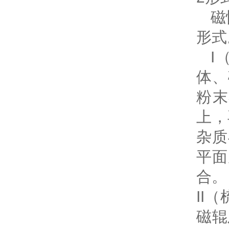
磁
形式
I
体、
粉
上，
杂质
平面
合。
II
磁辊