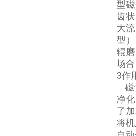
型磁
齿状
大流
型）
辊磨
场合
3作
磁
净化
了加
将机
自动