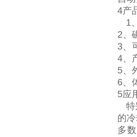
4产
1
2、
3、
4、
5、
6、
5应
特
的冷
多