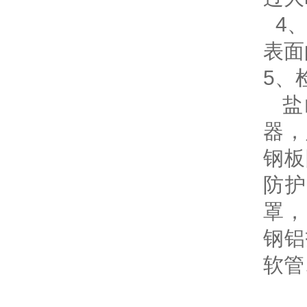
4、
表面
5、
盐
器，
钢板
防
罩，
钢铝
软管