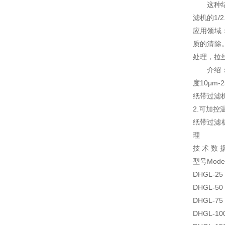
这种
滤机的1
应用领域
质的清除
处理，拉
介绍
度10μm-
纸带过滤
2.可加
纸带过滤
理
技 术 数 
型号Mod
DHGL-25 
DHGL-50 
DHGL-75 
DHGL-100