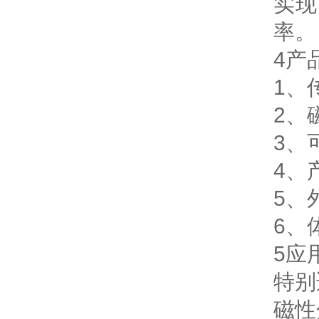
实现
率。
4产
1、
2、
3、
4、
5、
6、
5应
特别
磁性