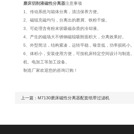
磨床切削液磁性分离器
注意事项
1、传动系统与箱体分离，清洁保养方便。
2、磁辊充磁均匀，分离出的磨屑、铁粉干燥。
3、可处理含有粉末状吸磁杂质的冷却液。
4、产生的磁场大不锈钢磁辊吸附面积大，分离效果好。
5、外型简洁，结构紧凑，运转平稳，噪音低，功率损耗小
6、体积小，安装使用方便，可按机床特定空间设计与制造
机、电加工等加工设备。
制造厂家欢迎您的咨询订购！
上一篇：
M7130磨床磁性分离器配套纸带过滤机