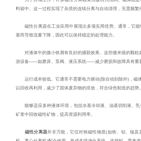
料箱中。这一过程实现了杂质的连续分离与自动清理，无需频繁
磁性分离器在工业应用中展现出多项实用优势。通常，它能够
塞而导致流量下降，因此可以保持稳定的处理能力。
对液体中的微小铁屑有良好的捕获效果。这些微米级的颗粒如果
游设备——如磨床、泵阀、液压系统——减少磨损和故障具有重
运行成本较低。它通常不需要电力驱动(除自动刮除外)，磁体
以回收再利用，减少了固体废弃物的排放，符合绿色制造的趋势
能够适应多种液体环境，包括水基冷却液、油基切削液、乳化
矿浆中回收磁性矿物，提高资源利用率。
磁性分离器
并非万能，它仅对铁磁性物质(如铁、钴、镍及
机、离心分离机)配合使用，形成多级净化系统。选择时，需考