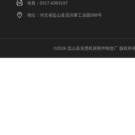
传真：0317-6363197
地址：河北省盐山县流洼寨工业园588号
©2026 盐山县东慧机床附件制造厂 版权