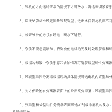
2、装机前方向运转正常的情况下方可放水，再适当调紧碟形
3、应按铭牌标准设定流量装配造型，进出水口若与机床不符
4、检查维护前必须在断电、断水下进行。
5、杂质不能急剧增加，否则会使电机抱死及时处理胶棍和磁
6、根据冷却液中杂质形态和含油情况可选胶辊型磁性分离器
7、胶辊型磁性分离器根据现场具体情况可选电机内置型与外
8、为方便吸附在分离器表面上的杂质充分掉落，胶辊型磁性
9、强磁型梳齿型磁性分离器表面可选加刮板排屑机构及水力冲
机断续运转。